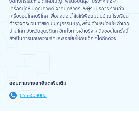
จัดกิจกรรมภายใต้แคมเปญ “พริ้นซ์ปันสุข” บริจาคเสื้อผ้า
เครื่องนุ่งห่ม คุณภาพดี จากบุคลากรและผู้รับบริการ รวมถึง
เครื่องอุปโภคบริโภค เพื่อส่งต่อ น้ำใจให้เพื่อนมนุษย์ ณ โรงเรียน
ตำรวจตระเวนชายแดน บุญธรรม-บุญพริ้ง ตำบลบ่อเบี้ย อำเภอ
บ้านโคก จังหวัดอุตรดิตถ์ อีกทั้งการเข้าบริจาคสิ่งของในครั้งนี้
ยังเป็นการมอบความรักและรอยยิ้มให้กับเด็ก ๆได้อีกด้วย
สอบถามรายละเอียดเพิ่มเติม
055-409000