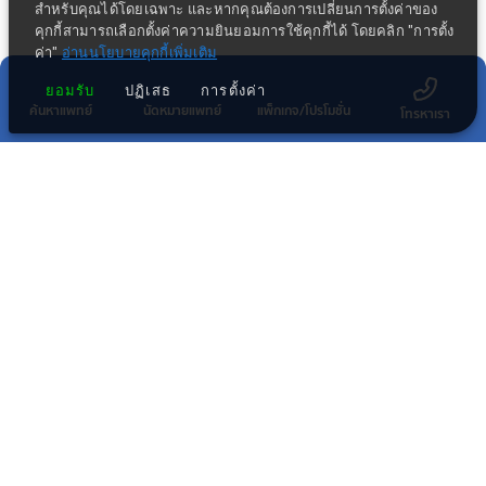
สำหรับคุณได้โดยเฉพาะ และหากคุณต้องการเปลี่ยนการตั้งค่าของ
คุกกี้สามารถเลือกตั้งค่าความยินยอมการใช้คุกกี้ได้ โดยคลิก "การตั้ง
ค่า"
อ่านนโยบายคุกกี้เพิ่มเติม
ยอมรับ
ปฏิเสธ
การตั้งค่า
ค้นหาแพทย์
นัดหมายแพทย์
แพ็กเกจ/โปรโมชั่น
โทรหาเรา
ข่าวประชาสัมพันธ์ล่าสุด