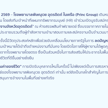
ม 2569
โรงพยาบาลพิษณุเวช อุตรดิตถ์ ในเครือ (Princ Group)
–
เดินหน
น โดยส่งทีมเจ้าหน้าที่แผนกทรัพยากรมนุษย์ (HR) เข้าร่วมเปิดบูธรับสม
านจังหวัดอุตรดิตถ์”
ณ ห้างสรรพสินค้าฟรายเดย์ ซึ่งบรรยากาศภายใน
กประชาชนรวมถึงผู้กำลังหางานเข้ามาสอบถามและสมัครงานเป็นจำนวนม
ลดปัญห
ั้งนี้มีวัตถุประสงค์หลักเพื่อช่วยขับเคลื่อนนโยบายภาครัฐในการ
เป้าหมายได้เข้าถึงตำแหน่งงานที่มั่นคง โดยเปิดโอกาสให้ผู้หางานได้พูดคุย
ากโรงพยาบาลโดยตรง ซึ่งเป็นส่วนหนึ่งในการส่งเสริมให้ประชากรในพื้นที
ีวิตที่ดีขึ้นอย่างยั่งยืน
ณค่าของชีวิต"
การเปิดรับบุคลากรใหม่ในครั้งนี้ ไม่เพียงแต่เป็นการสรรหา
องโรงพยาบาลพิษณุเวช อุตรดิตถ์ เท่านั้น แต่ยังเป็นกลไกสำคัญในการร
สนุนการจ้างงานในพื้นที่อย่างแท้จริง