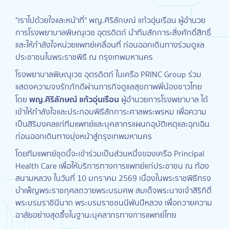
"เราไปด้วยใจและหน้าที่" พญ.ศิริลักษณ์ แก้วอุ่นเรือน ผู้อำนวย
การโรงพยาบาลพิษณุเวช อุตรดิตถ์ นำทีมสักการะสิ่งศักดิ์สิทธิ์
และให้กำลังใจหน่วยแพทย์เคลื่อนที่ ก่อนออกเดินทางร่วมดูแล
ประชาชนในพระราชพิธี ณ กรุงเทพมหานคร
โรงพยาบาลพิษณุเวช อุตรดิตถ์ ในเครือ PRINC Group ร่วม
แสดงความจงรักภักดีผ่านภารกิจดูแลสุขภาพพี่น้องชาวไทย
พญ.ศิริลักษณ์ แก้วอุ่นเรือน
โดย
ผู้อำนวยการโรงพยาบาล ได้
เข้าให้กำลังใจและประกอบพิธีสักการะศาลพระพรหม เพื่อความ
เป็นสิริมงคลแก่ทีมแพทย์และบุคลากรแผนกอุบัติเหตุและฉุกเฉิน
ก่อนออกเดินทางมุ่งหน้าสู่กรุงเทพมหานคร
โดยทีมแพทย์ชุดนี้จะเข้าร่วมเป็นส่วนหนึ่งของเครือ Principal
Health Care เพื่อให้บริการทางการแพทย์แก่ประชาชน ณ ท้อง
สนามหลวง ในวันที่ 10 มกราคม 2569 เนื่องในพระราชพิธีทรง
บำเพ็ญพระราชกุศลถวายพระบรมศพ สมเด็จพระนางเจ้าสิริกิติ์
พระบรมราชินีนาถ พระบรมราชชนนีพันปีหลวง เพื่อถวายความ
อาลัยอย่างสุดซึ้งในฐานะบุคลากรทางการแพทย์ไทย