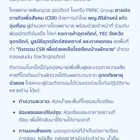
สานต่อ
โรงพยาบาลพิษณุเวช อุตรดิตถ์ ในเครือ PRINC Group
ภารกิจเพื่อสังคม (CSR)
พญ.ศิริลักษณ์ แก้ว
ด้วยการนำโดย
อุ่นเรือน
ผู้อำนวยการโรงพยาบาล พร้อมด้วยเจ้าหน้าที่ ร่วมกับ
หอการค้าอุตรดิตถ์, YEC จังหวัด
พันธมิตรที่เข้มแข็ง ได้แก่
อุตรดิตถ์, มูลนิธิอุตรดิตถ์สงเคราะห์ และภาคเอกชน
ลงพื้นที่
"กิจกรรม CSR เพื่อช่วยเหลือโรงเรียนบ้านผักขวง"
ทำ
อำเภอ
ทองแสนขัน จังหวัดอุตรดิตถ์
กิจกรรมในครั้งนี้มีจุดมุ่งหมายเพื่อฟื้นฟูและบรรเทาความเสีย
อุทกภัยพายุ
หายที่โรงเรียนบ้านผักขวงได้รับผลกระทบจาก
บัวลอย
โดยคณะผู้ร่วมกิจกรรมได้ร่วมแรงร่วมใจกันปฏิบัติงาน
หลายด้าน ได้แก่:
ทำความสะอาด:
ห้องน้ำและพื้นที่โดยรอบโรงเรียน
ซ่อมแซมและปรับปรุง:
ห้องเรียนและอาคารสถานที่
เรียน เพื่อให้กลับมาใช้งานได้ตามปกติ
การมอบสิ่งของ:
มอบอุปกรณ์ที่จำเป็นต่อการเรียน
การสอน, หนังสือ, กล่องยาสามัญประจำบ้าน, น้ำดื่ม,