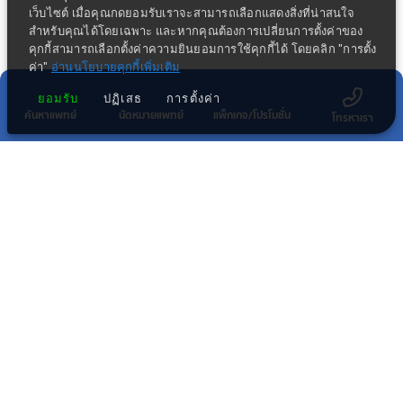
เว็บไซต์ เมื่อคุณกดยอมรับเราจะสามารถเลือกแสดงสิ่งที่น่าสนใจ
สำหรับคุณได้โดยเฉพาะ และหากคุณต้องการเปลี่ยนการตั้งค่าของ
คุกกี้สามารถเลือกตั้งค่าความยินยอมการใช้คุกกี้ได้ โดยคลิก "การตั้ง
ค่า"
อ่านนโยบายคุกกี้เพิ่มเติม
ยอมรับ
ปฏิเสธ
การตั้งค่า
ค้นหาแพทย์
นัดหมายแพทย์
แพ็กเกจ/โปรโมชั่น
โทรหาเรา
ข่าวประชาสัมพันธ์ล่าสุด